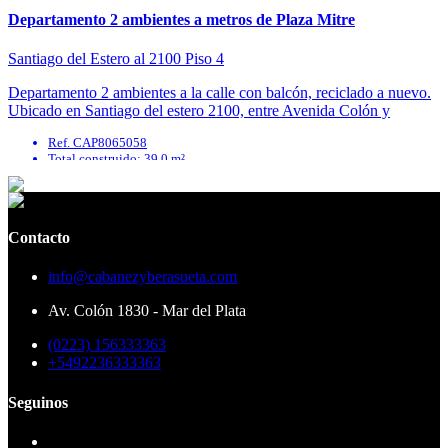
Departamento 2 ambientes a metros de Plaza Mitre
Santiago del Estero al 2100 Piso 4
Departamento 2 ambientes a la calle con balcón, reciclado a nuevo.
Ubicado en Santiago del estero 2100, entre Avenida Colón y
Bolivar. Living comedor luminoso ...
Ref. CAP8065058
Total construido: 39.0 m²
Contacto
info@cabanezyberasueta.com
Av. Colón 1830 - Mar del Plata
(0223) 156333363
+5492236333363
Seguinos