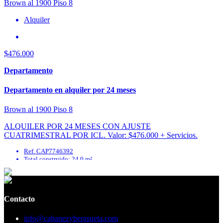
Alquiler
$476.000
Departamento
Departamento en alquiler por 24 meses
Brown al 1900 Piso 8
ALQUILER POR 24 MESES CON AJUSTE
CUATRIMESTRAL POR ICL. Valor: $476.000 + Servicios.
EXPENSAS INCLUÍDAS EN EL VALOR. Un ambiente dividido
Ref. CAP7746392
al contrafrente muy luminoso ...
Total construido: 24.0 m²
Contacto
info@cabanezyberasueta.com