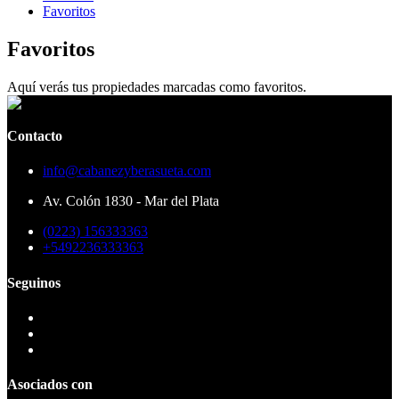
Favoritos
Favoritos
Aquí verás tus propiedades marcadas como favoritos.
Contacto
info@cabanezyberasueta.com
Av. Colón 1830 - Mar del Plata
(0223) 156333363
+5492236333363
Seguinos
Asociados con